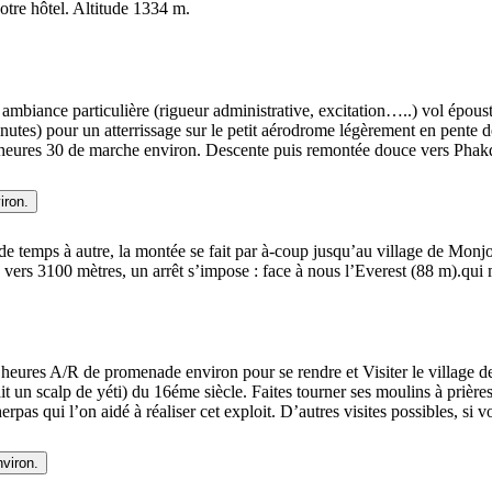
votre hôtel. Altitude 1334 m.
ambiance particulière (rigueur administrative, excitation…..) vol épous
minutes) pour un atterrissage sur le petit aérodrome légèrement en pente
3 heures 30 de marche environ. Descente puis remontée douce vers Phak
iron.
e temps à autre, la montée se fait par à-coup jusqu’au village de Monjo
 vers 3100 mètres, un arrêt s’impose : face à nous l’Everest (88 m).qu
eures A/R de promenade environ pour se rendre et Visiter le village d
rait un scalp de yéti) du 16éme siècle. Faites tourner ses moulins à pr
erpas qui l’on aidé à réaliser cet exploit. D’autres visites possibles, si
viron.