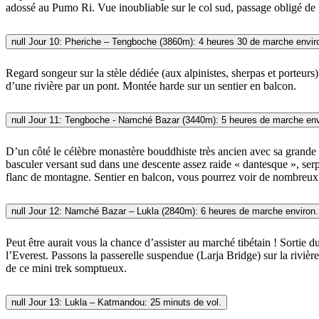
adossé au Pumo Ri. Vue inoubliable sur le col sud, passage obligé de
null
Jour 10: Pheriche – Tengboche (3860m): 4 heures 30 de marche envir
Regard songeur sur la stèle dédiée (aux alpinistes, sherpas et porteu
d’une rivière par un pont. Montée harde sur un sentier en balcon.
null
Jour 11: Tengboche - Namché Bazar (3440m): 5 heures de marche env
D’un côté le célèbre monastère bouddhiste très ancien avec sa grande 
basculer versant sud dans une descente assez raide « dantesque », se
flanc de montagne. Sentier en balcon, vous pourrez voir de nombreu
null
Jour 12: Namché Bazar – Lukla (2840m): 6 heures de marche environ.
Peut être aurait vous la chance d’assister au marché tibétain ! Sortie d
l’Everest. Passons la passerelle suspendue (Larja Bridge) sur la rivi
de ce mini trek somptueux.
null
Jour 13: Lukla – Katmandou: 25 minuts de vol.