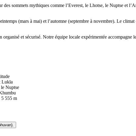
 sur des sommets mythiques comme l’Everest, le Lhotse, le Nuptse et l’
rintemps (mars à mai) et l’automne (septembre à novembre). Le climat est
n organisé et sécurisé. Notre équipe locale expérimentée accompagne l
itude
t Lukla
 le Nuptse
du Khumbu
- 5 555 m
bhuvan).