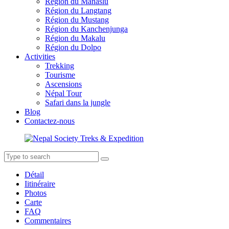
Région du Manaslu
Région du Langtang
Région du Mustang
Région du Kanchenjunga
Région du Makalu
Région du Dolpo
Activities
Trekking
Tourisme
Ascensions
Népal Tour
Safari dans la jungle
Blog
Contactez-nous
Détail
Iitinéraire
Photos
Carte
FAQ
Commentaires