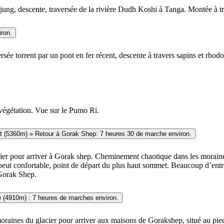
ng, descente, traversée de la rivière Dudh Koshi à Tanga. Montée à trave
ron.
sée torrent par un pont en fer récent, descente à travers sapins et rhod
végétation. Vue sur le Pumo Ri.
Jour 08: Lobuché – Gorak Shep (5140m) « CBE ou camp base Everest (5360m) » Retour à Gorak Shep: 7 heures 30 de marche environ.
lacier pour arriver à Gorak shep. Cheminement chaotique dans les morain
peut confortable, point de départ du plus haut sommet. Beaucoup d’entre
 Gorak Shep.
p - « Kala pathar (5530m) » - Gorakshep – Pheriche (4910m) : 7 heures de marches environ.
 moraines du glacier pour arriver aux maisons de Gorakshep, situé au p