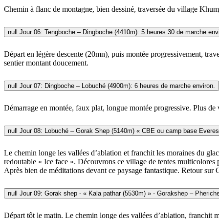
Chemin à flanc de montagne, bien dessiné, traversée du village Khumju
null
Jour 06: Tengboche – Dingboche (4410m): 5 heures 30 de marche envi
Départ en légère descente (20mn), puis montée progressivement, traver
sentier montant doucement.
null
Jour 07: Dingboche – Lobuché (4900m): 6 heures de marche environ.
Démarrage en montée, faux plat, longue montée progressive. Plus de 
null
Le chemin longe les vallées d’ablation et franchit les moraines du g
redoutable « Ice face ». Découvrons ce village de tentes multicolores 
Après bien de méditations devant ce paysage fantastique. Retour sur
null
Jour 09: Gorak she
Départ tôt le matin. Le chemin longe des vallées d’ablation, franchit