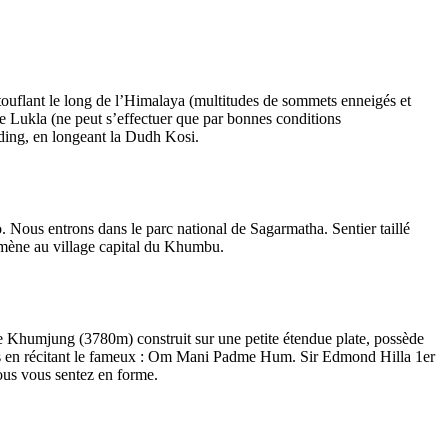
touflant le long de l’Himalaya (multitudes de sommets enneigés et
 de Lukla (ne peut s’effectuer que par bonnes conditions
ding, en longeant la Dudh Kosi.
. Nous entrons dans le parc national de Sagarmatha. Sentier taillé
i mène au village capital du Khumbu.
e Khumjung (3780m) construit sur une petite étendue plate, possède
ières en récitant le fameux : Om Mani Padme Hum. Sir Edmond Hilla 1er
 vous vous sentez en forme.