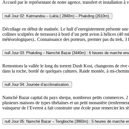
Accueil par le représentant de notre agence, transfert et installation à 
null
Jour 02: Katmandou – Lukla ( 2840m) – Phakding (2610m).
Décollage en début de matinée. Le hall d’enregistrement présente une 
collines sculptées de terrasses) à bord d’un petit avion à hélices (40 
météorologiques).. Connaissance des porteurs, premier pas du trek, 
null
Jour 03: Phakding – Namché Bazar (3440m) : 6 heures de marche env
Remontons la vallée le long du torrent Dush Kosi, changeons de rive d
dans la roche, bordé de quelques cultures. Raide montée, à mi-chemin
null
Jour 04: Journée d’acclimatisation.
Namché Bazar capital du pays sherpa, nombreux petits commerces. 2 h
plusieurs maisons de types tibétaines et un petit monastère (renferme
vainqueur de l’Everest a fait construire une école pour remercier les sh
null
Jour 05: Namché Bazar – Tengboche (3860m) : 5 heures de marche en