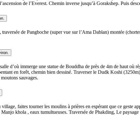
 l’ascension de l’Everest. Chemin inverse jusqu’à Gorakshep. Puis desc
on.
rs), traversée de Pangboche (super vue sur l’Ama Dablan) montée (chorte
iron.
salle d’où immerge une statue de Bouddha de près de 4m de haut où règne
rpentant en forêt, chemin bien dessiné. Traverser le Dudk Koshi (3250
x moutons sauvages.
u village, faites tourner les moulins à prières en espérant que ce geste a
ère Manjo khola , eaux tumultueuses. Traversée de Phakding, Le paysage