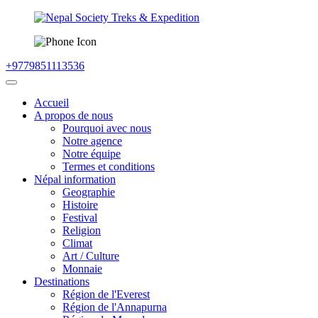
+9779851113536
Accueil
A propos de nous
Pourquoi avec nous
Notre agence
Notre équipe
Termes et conditions
Népal information
Geographie
Histoire
Festival
Religion
Climat
Art / Culture
Monnaie
Destinations
Région de l'Everest
Région de l'Annapurna