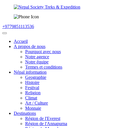
+9779851113536
Accueil
A propos de nous
Pourquoi avec nous
Notre agence
Notre équipe
Termes et conditions
Népal information
Geographie
Histoire
Festival
Religion
Climat
Art / Culture
Monnaie
Destinations
Région de l'Everest
Région de l'Annapurna