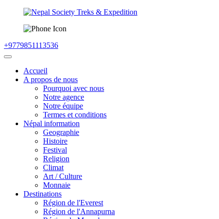
+9779851113536
Accueil
A propos de nous
Pourquoi avec nous
Notre agence
Notre équipe
Termes et conditions
Népal information
Geographie
Histoire
Festival
Religion
Climat
Art / Culture
Monnaie
Destinations
Région de l'Everest
Région de l'Annapurna