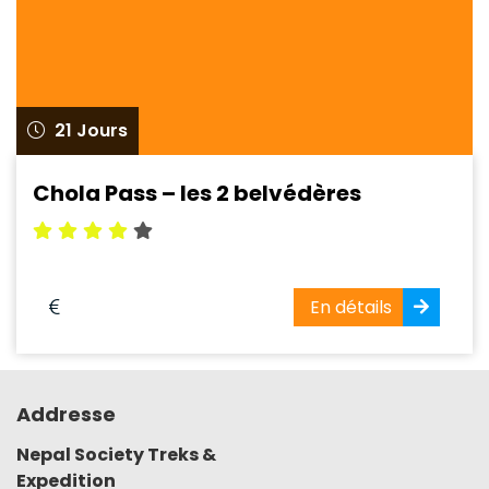
21 Jours
Chola Pass – les 2 belvédères
En détails
Addresse
Nepal Society Treks &
Expedition