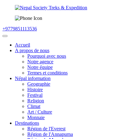
+9779851113536
Accueil
A propos de nous
Pourquoi avec nous
Notre agence
Notre équipe
Termes et conditions
Népal information
Geographie
Histoire
Festival
Religion
Climat
Art / Culture
Monnaie
Destinations
Région de l'Everest
Région de l'Annapurna