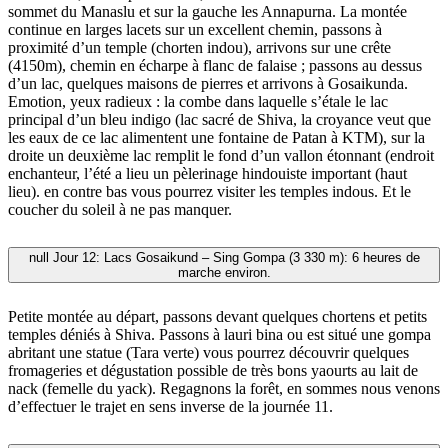
sommet du Manaslu et sur la gauche les Annapurna. La montée
continue en larges lacets sur un excellent chemin, passons à
proximité d’un temple (chorten indou), arrivons sur une crête
(4150m), chemin en écharpe à flanc de falaise ; passons au dessus
d’un lac, quelques maisons de pierres et arrivons à Gosaikunda.
Emotion, yeux radieux : la combe dans laquelle s’étale le lac
principal d’un bleu indigo (lac sacré de Shiva, la croyance veut que
les eaux de ce lac alimentent une fontaine de Patan à KTM), sur la
droite un deuxième lac remplit le fond d’un vallon étonnant (endroit
enchanteur, l’été a lieu un pèlerinage hindouiste important (haut
lieu). en contre bas vous pourrez visiter les temples indous. Et le
coucher du soleil à ne pas manquer.
null
Jour 12: Lacs Gosaikund – Sing Gompa (3 330 m): 6 heures de
marche environ.
Petite montée au départ, passons devant quelques chortens et petits
temples déniés à Shiva. Passons à lauri bina ou est situé une gompa
abritant une statue (Tara verte) vous pourrez découvrir quelques
fromageries et dégustation possible de très bons yaourts au lait de
nack (femelle du yack). Regagnons la forêt, en sommes nous venons
d’effectuer le trajet en sens inverse de la journée 11.