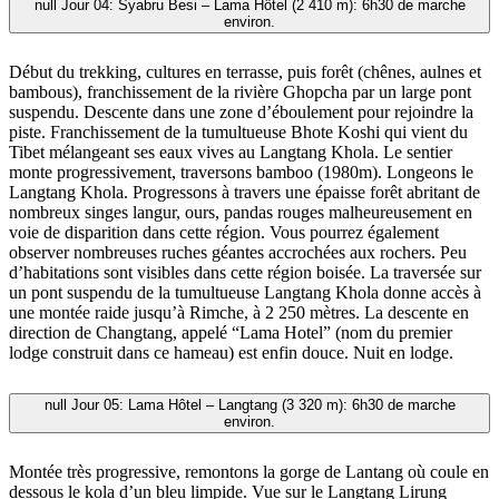
null
Jour 04: Syabru Besi – Lama Hôtel (2 410 m): 6h30 de marche
environ.
Début du trekking, cultures en terrasse, puis forêt (chênes, aulnes et
bambous), franchissement de la rivière Ghopcha par un large pont
suspendu. Descente dans une zone d’éboulement pour rejoindre la
piste. Franchissement de la tumultueuse Bhote Koshi qui vient du
Tibet mélangeant ses eaux vives au Langtang Khola. Le sentier
monte progressivement, traversons bamboo (1980m). Longeons le
Langtang Khola. Progressons à travers une épaisse forêt abritant de
nombreux singes langur, ours, pandas rouges malheureusement en
voie de disparition dans cette région. Vous pourrez également
observer nombreuses ruches géantes accrochées aux rochers. Peu
d’habitations sont visibles dans cette région boisée. La traversée sur
un pont suspendu de la tumultueuse Langtang Khola donne accès à
une montée raide jusqu’à Rimche, à 2 250 mètres. La descente en
direction de Changtang, appelé “Lama Hotel” (nom du premier
lodge construit dans ce hameau) est enfin douce. Nuit en lodge.
null
Jour 05: Lama Hôtel – Langtang (3 320 m): 6h30 de marche
environ.
Montée très progressive, remontons la gorge de Lantang où coule en
dessous le kola d’un bleu limpide. Vue sur le Langtang Lirung