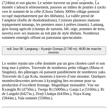
(7246m) et son glacier. Le sentier traverse un pont suspendu. La
montée s’adoucit sérieusement, passons au milieu de prairies à yacks
vers le sommet de la crête (Ghora Tabela 3000m village pastoral
occupé majoritairement par des tibétains). La vallée prend de
l’ampleur (forêts de rhododendrons), Croisons plusieurs maisons
typiquement tamangs, les premiers murs à prières (manis). Lantang,
gros bourg agricole (champs de sarrasin, blé, orge, pommes de terre,
navets) avec ses maisons au toit plat de style tibétain. Nombreux
sommets enneigés offrant un panorama spectaculaire.
null
Jour 06: Langtang – Kyanjin Gompa (3 740 m): 4h30 de marche
environ.
Le sentier rejoint une crête dominée par un gros chorten carré et son
long mur à prières. Traversée de nombreux petits villages (Muna et
Singdun), des pâturages où paissent paisiblement de nombreux yaks.
Traversée du Laja Kola, montons à travers d’une moraine. Quelques
montées/descentes arrivons à kyangjing lieu reconnue pour sa
production d’excellent fromage. Magnifique monastère. Vue sur
Kyangjin Ri (4750m.), Tsergo Ri (5000m.), Ganja La (5160m.), Ri
de Langshi (6427m.), Dorji Lhakpa (6430m.), Naya Kang
(5844m.), Yala sommet (5500m.).