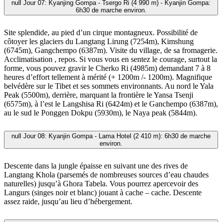
null
Jour 07: Kyanjing Gompa - Tsergo Ri (4 990 m) - Kyanjin Gompa:
6h30 de marche environ.
Site splendide, au pied d’un cirque montagneux. Possibilité de
côtoyer les glaciers du Langtang Lirung (7254m), Kimshung
(6745m), Gangchempo (6387m). Visite du village, de sa fromagerie.
Acclimatisation , repos. Si vous vous en sentez le courage, surtout la
forme, vous pouvez gravir le Cherko Ri (4985m) demandant 7 à 8
heures d’effort tellement à mérité (+ 1200m /- 1200m). Magnifique
belvédère sur le Tibet et ses sommets environnants. Au nord le Yala
Peak (5500m), derrière, marquant la frontière le Yansa Tsenji
(6575m), à l’est le Langshisa Ri (6424m) et le Ganchempo (6387m),
au le sud le Ponggen Dokpu (5930m), le Naya peak (5844m).
null
Jour 08: Kyanjin Gompa - Lama Hotel (2 410 m): 6h30 de marche
environ.
Descente dans la jungle épaisse en suivant une des rives de
Langtang Khola (parsemés de nombreuses sources d’eau chaudes
naturelles) jusqu’à Ghora Tabela. Vous pourrez apercevoir des
Langurs (singes noir et blanc) jouant à cache – cache. Descente
assez raide, jusqu’au lieu d’hébergement.