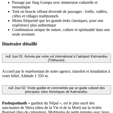
Passage par Sing Gompa avec immersion culturelle et
monastique
Trek en boucle offrant diversité de paysages : forêts, vallées,
crêtes et villages traditionnels
Moins fréquenté que les grands treks classiques, pour une
expérience plus authentique
Combinaison unique de nature, culture et spiritualité dans une
seule aventure
Itinéraire détaillé
null
Jour 01: Arrivée par votre vol international à l’aéroport Katmandou
(Tribhuvan).
Accueil par le représentant de notre agence, transfert et installation à
votre hôtel. Altitude 1 350 m.
null
Jour 02: Visite guidée et commentée par un guide culturel des
principaux sites historiques de Katmandou.
Pashupatinath
« gardien du Népal », est le plus sacré des
sanctuaires de Shiva (dieu de la Vie et de la Mort) sur la rivière
Bagmati (lieu de crémation). Multitudes de petits temples avec leurs