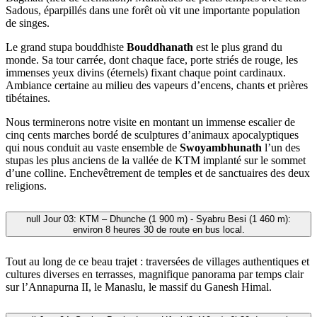
Sadous, éparpillés dans une forêt où vit une importante population
de singes.
Le grand stupa bouddhiste
Bouddhanath
est le plus grand du
monde. Sa tour carrée, dont chaque face, porte striés de rouge, les
immenses yeux divins (éternels) fixant chaque point cardinaux.
Ambiance certaine au milieu des vapeurs d’encens, chants et prières
tibétaines.
Nous terminerons notre visite en montant un immense escalier de
cinq cents marches bordé de sculptures d’animaux apocalyptiques
qui nous conduit au vaste ensemble de
Swoyambhunath
l’un des
stupas les plus anciens de la vallée de KTM implanté sur le sommet
d’une colline. Enchevêtrement de temples et de sanctuaires des deux
religions.
null
Jour 03: KTM – Dhunche (1 900 m) - Syabru Besi (1 460 m):
environ 8 heures 30 de route en bus local.
Tout au long de ce beau trajet : traversées de villages authentiques et
cultures diverses en terrasses, magnifique panorama par temps clair
sur l’Annapurna II, le Manaslu, le massif du Ganesh Himal.