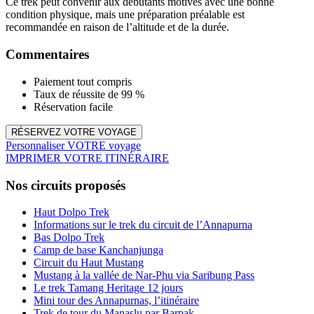
Ce trek peut convenir aux débutants motivés avec une bonne
condition physique, mais une préparation préalable est
recommandée en raison de l’altitude et de la durée.
Commentaires
Paiement tout compris
Taux de réussite de 99 %
Réservation facile
Personnaliser VOTRE voyage
IMPRIMER VOTRE ITINÉRAIRE
Nos circuits proposés
Haut Dolpo Trek
Informations sur le trek du circuit de l’Annapurna
Bas Dolpo Trek
Camp de base Kanchanjunga
Circuit du Haut Mustang
Mustang à la vallée de Nar-Phu via Saribung Pass
Le trek Tamang Heritage 12 jours
Mini tour des Annapurnas, l’itinéraire
Trek de tour du Manaslu par Barpak