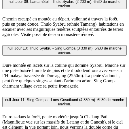
null
Jour 09: Lama hôtel - Thulo Syabru (2 200 m): 6h30 de marche
environ.
Chemin escarpé en montée au départ, vallonné à travers la forêt,
puis en pente douce. Thulo Syabru (ethnie Tamang), habitations en
escalier avec ses magnifiques fenêtres sculptées entourées de terres
agricoles. Visite possible de son monastère rénové.
null
Jour 10: Thulo Syabru - Sing Gompa (3 330 m): 5h30 de marche
environ.
Dure montée en lacets sur la colline qui domine Syabru. Marche sur
une piste boisée humide de pins et de rhododendrons avec vue sur
l’Himalaya traversée de Dursagang (2550m). La pente s’adoucit,
peut être quelques singes sautant d’arbre en arbre..Sing Gompa
charmant village avec sa petite fromagerie.
null
Jour 11: Sing Gompa - Lacs Gosaikund (4 380 m): 6h30 de marche
environ.
Entrons dans la forêt, pente modérée jusqu’à Chalang Pati
(Magnifique vue sur les massifs du Latang et du Ganesh), si le ciel
est clément, la vue portant loin, nous verrons la double corne du