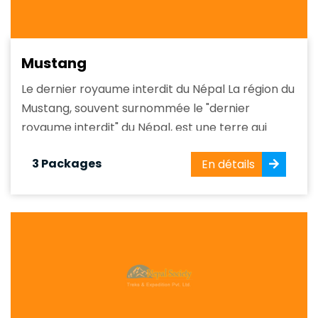
Mustang
Le dernier royaume interdit du Népal La région du
Mustang, souvent surnommée le "dernier
royaume interdit" du Népal, est une terre qui
semble hors du temps. Cette région éloignée et
3 Packages
En détails
ancienne, située au nord du Népal, près de la
frontière tibétaine, offre une expérience unique.
Avec ses terrains escarpés, ses...