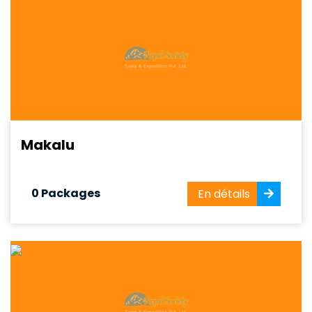
l'Himalaya...
Makalu
0 Packages
En détails