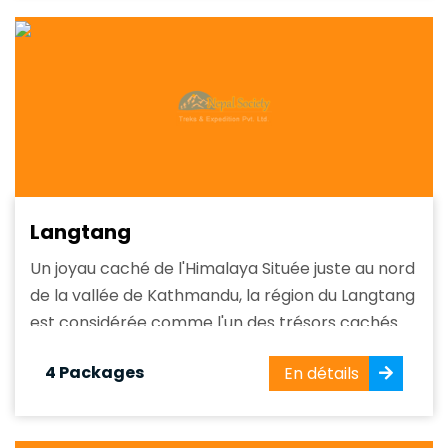
mètres), cette...
Langtang
Un joyau caché de l'Himalaya Située juste au nord
de la vallée de Kathmandu, la région du Langtang
est considérée comme l'un des trésors cachés
du Népal. Connue pour sa beauté naturelle
4 Packages
En détails
époustouflante et ses expériences culturelles
authentiques, le Langtang offre aux randonneurs
l'opportunité de découvrir la grandeur de