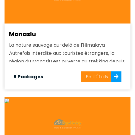
Manaslu
La nature sauvage au-delà de l'Himalaya
Autrefois interdite aux touristes étrangers, la
région du Manaslu est ouverte au trekking depuis
1992. Nichée au cœur de l'Himalaya, elle offre une
5 Packages
En détails
expérience de trekking inoubliable alliant
aventure, calme, richesse culturelle et beauté
naturelle. La région offre des paysages variés,
des forêts subtropicales...