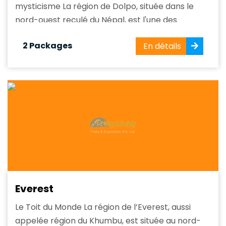
mysticisme La région de Dolpo, située dans le
nord-ouest reculé du Népal, est l'une des
destinations de trekking les plus mystérieuses et
2 Packages
En détails
les moins visitées du pays. Entourée par les
sommets imposants de l'Himalaya et largement
influencée par la culture tibétaine, Dolpo...
Everest
Le Toit du Monde La région de l’Everest, aussi
appelée région du Khumbu, est située au nord-