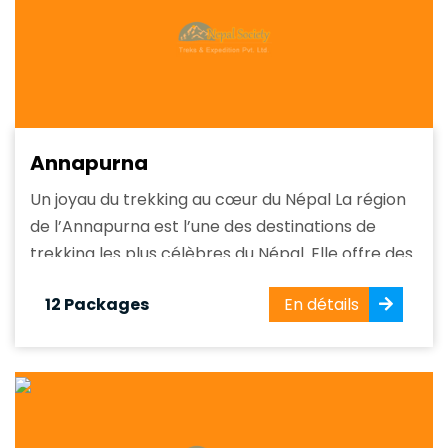
Annapurna
Un joyau du trekking au cœur du Népal La région
de l’Annapurna est l’une des destinations de
trekking les plus célèbres du Népal. Elle offre des
paysages spectaculaires avec des montagnes
12 Packages
En détails
majestueuses, des villages traditionnels et une
grande diversité culturelle. Avec Nepal Society
Treks and Expedition, découvrez une région
authentique...